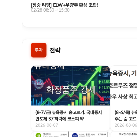
[장중 리딩] ELW+우량주 환상 조합!
02/28 08:30 ~ 15:30
전략
투자
(8-7/금) 뉴욕증시 숨고르기. 국내증시
(8-6/목)
반도체 S7 하락에 코스피 약
주는 숨 고르
2026-08-07
2026-08-0