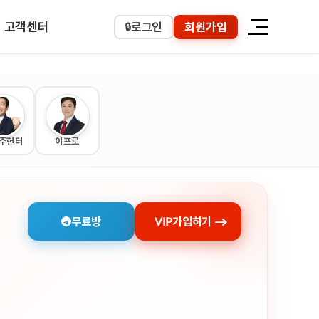
고객센터
로그인
회원가입
🔒
마이페이지
서비스 이용내역
개인정보변경
주헌터
이프로
무료방
VIP가입하기