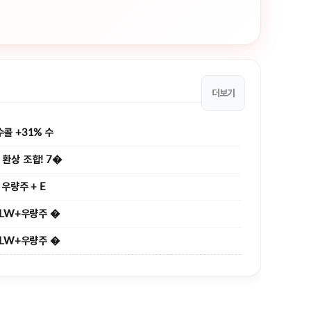
더보기
콜 +31% 수
 환상 조합! 7�
 우량주 + E
ELW+우량주 �
ELW+우량주 �