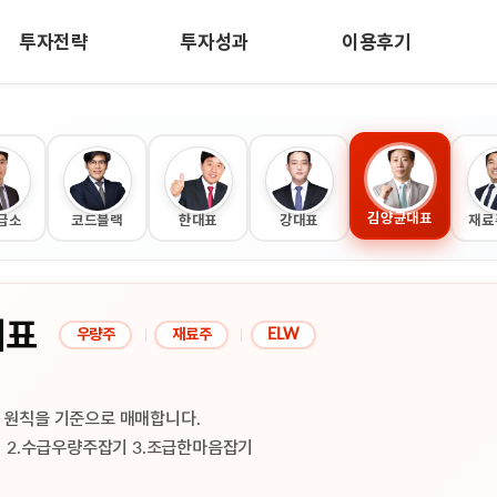
투자전략
투자성과
이용후기
자성과
이용후기
고객센터
문가 수익내역
이용후기
공지사항
수익인증
방송편성표
김양균대표
급소
코드블랙
한대표
강대표
재료
자주하는 질문
대표
우량주
재료주
ELW
매매 원칙을 기준으로 매매합니다.
 2.수급우량주잡기 3.조급한마음잡기