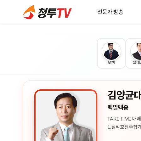
전문가 방송
전문가 방송
투자전략
투
전문가 생방송
전문가시황
전
전문가 녹화방송
투자수익률
오쌤
절대
전문가 프로필
방송시간표
회사소개
김양균
백발백중
TAKE FIVE 
1.실적호전주잡기