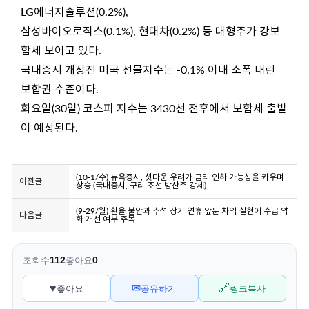
LG에너지솔루션(0.2%),
삼성바이오로직스(0.1%), 현대차(0.2%) 등 대형주가 강보
합세 보이고 있다.
국내증시 개장전 미국 선물지수는 -0.1% 이내 소폭 내린
보합권 수준이다.
화요일(30일) 코스피 지수는 3430선 전후에서 보합세 출발
이 예상된다.
(10-1/수) 뉴욕증시, 셧다운 우려가 금리 인하 가능성을 키우며
이전글
상승 (국내증시, 구리 조선 방산주 강세)
(9-29/월) 환율 불안과 추석 장기 연휴 앞둔 차익 실현에 수급 약
다음글
화 개선 여부 주목
112
0
조회수
좋아요
♥
✉
🔗
좋아요
공유하기
링크복사