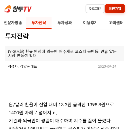
🔒
로그인
회원가입
전문가방송
투자전략
투자성과
이용후기
고객센터
투자전략
(9-30/화) 환율 안정에 외국인 매수세로 코스피 급반등. 연휴 앞둔
시장 변동성 확대
작성자 : 김양균 대표
2025-09-29
원/달러 환율이 전일 대비 13.3원 급락한 1398.8원으로
1400원 아래로 떨어지고,
기관과 외국인이 쌍끌이 매수하며 지수를 끌어 올렸다.
전날(26일) 85포인트 급락했던 코스피가 이날은 장중 50포