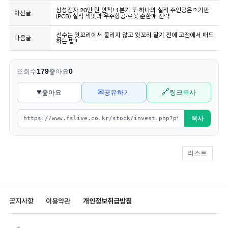
삼성전자 20만 원 안착! 1분기 또 하나의 실적 주인공은!? 기판
이전글
(PCB) 실적 잭팟과 우주항공·로봇 순환매 전략
선수는 윗꼬리에서 물리지 않고 윗꼬리 달기 전에 고점에서 매도
다음글
하는 법!!
179
0
조회수
좋아요
♥
✉
🔗
좋아요
공유하기
링크복사
복사
리스트
공지사항
이용약관
개인정보취급방침